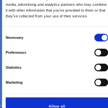
nos permite ver con la mayor
media, advertising and analytics partners who may combine
comodidad pues no están
it with other information that you’ve provided to them or that
they’ve collected from your use of their services.
excesivamente pesados ni enormes
que nos cansemos rápidamente de
Consent
cargarlos. Además con la ayuda de un
Necessary
Selection
tripié y un aditamento para
montarlos en él, Usted estará
Preferences
gritando "¡WOW!" mas pronto y mas
Statistics
veces que el que le platiqué
anteriormente.
Marketing
Allow all