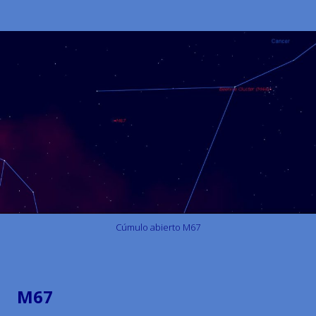
Cúmulo abierto M67
M67