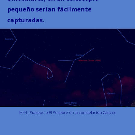
pequeño serian fácilmente
capturadas.
M44 , Prasepe o El Pesebre en la constelación Cáncer