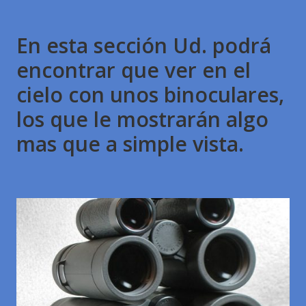
En esta sección Ud. podrá
encontrar que ver en el
cielo con unos binoculares,
los que le mostrarán algo
mas que a simple vista.